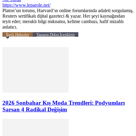
https://www.leparole.net/
Platon’un torunu, Harvard’ın online forumlarında adaleti sorgulamış,
Reuters sertifikalı dijital gazeteci & yazar. Her şeyi kaynağından
teyit eder; meraklı bilgi mıknatısı, kelime cambazı, hafif mizahlı
anlatıcı.
İlgili Haberler
Yazarın Diğer İçerikleri
2026 Sonbahar Kış Moda Trendleri: Podyumları
Sarsan 4 Radikal Değişim