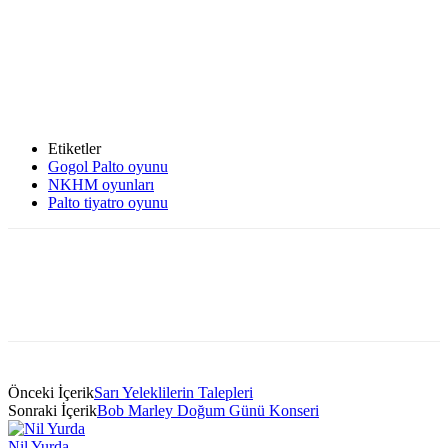
Etiketler
Gogol Palto oyunu
NKHM oyunları
Palto tiyatro oyunu
Önceki İçerik
Sarı Yeleklilerin Talepleri
Sonraki İçerik
Bob Marley Doğum Günü Konseri
Nil Yurda