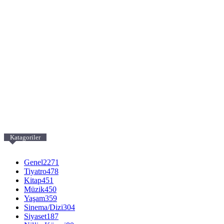
Katagoriler
Genel
2271
Tiyatro
478
Kitap
451
Müzik
450
Yaşam
359
Sinema/Dizi
304
Siyaset
187