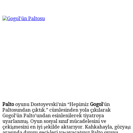
Palto
oyunu Dostoyevski’nin “Hepimiz
Gogol
’ün
Paltosundan çıktık.” cümlesinden yola çıkılarak
Gogol’ün Palto’undan esinlenilerek tiyatroya
uyarlanmış. Oyun sosyal sınıf mücadelesini ve
çekişmesini en iyi şekilde aktarıyor. Kahkahayla, gözyaşı
arasında duygu geçişleri yaşayacağınız Palto oyunu