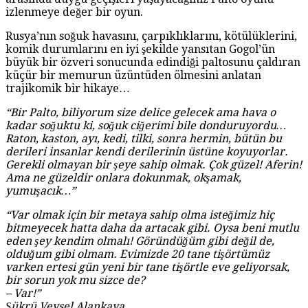
izlenmeye değer bir oyun.
Rusya’nın soğuk havasını, çarpıklıklarını, kötülüklerini,
komik durumlarını en iyi şekilde yansıtan Gogol’ün
büyük bir özveri sonucunda edindiği paltosunu çaldıran
küçür bir memurun üzüntüden ölmesini anlatan
trajikomik bir hikaye…
“Bir Palto, biliyorum size delice gelecek ama hava o
kadar soğuktu ki, soğuk ciğerimi bile donduruyordu…
Raton, kaston, ayı, kedi, tilki, sonra hermin, bütün bu
derileri insanlar kendi derilerinin üstüne koyuyorlar.
Gerekli olmayan bir şeye sahip olmak. Çok güzel! Aferin!
Ama ne güzeldir onlara dokunmak, okşamak,
yumuşacık…”
“Var olmak için bir metaya sahip olma isteğimiz hiç
bitmeyecek hatta daha da artacak gibi. Oysa beni mutlu
eden şey kendim olmalı! Göründüğüm gibi değil de,
olduğum gibi olmam. Evimizde 20 tane tişörtümüz
varken ertesi gün yeni bir tane tişörtle eve geliyorsak,
bir sorun yok mu sizce de?
– Var!”
Şükrü Veysel Alankaya