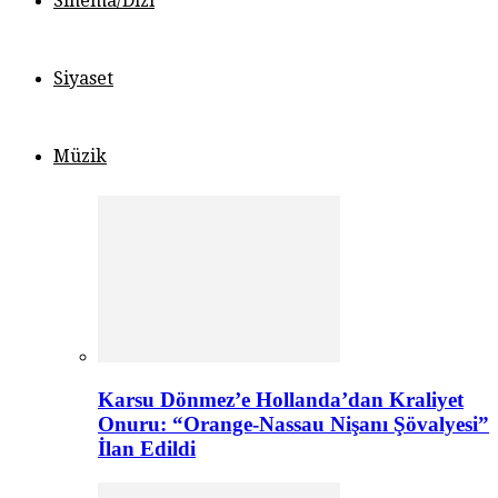
Sinema/Dizi
Siyaset
Müzik
Karsu Dönmez’e Hollanda’dan Kraliyet
Onuru: “Orange-Nassau Nişanı Şövalyesi”
İlan Edildi