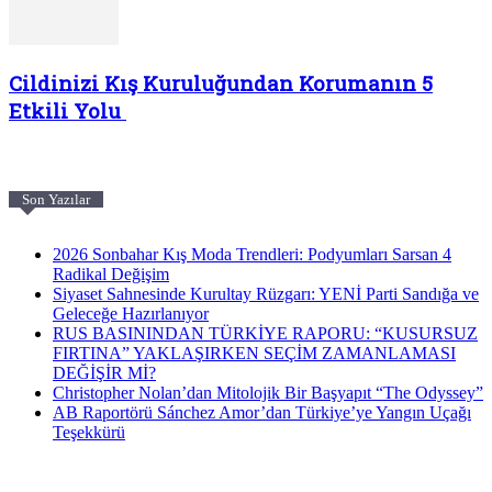
Cildinizi Kış Kuruluğundan Korumanın 5
Etkili Yolu
Son Yazılar
2026 Sonbahar Kış Moda Trendleri: Podyumları Sarsan 4
Radikal Değişim
Siyaset Sahnesinde Kurultay Rüzgarı: YENİ Parti Sandığa ve
Geleceğe Hazırlanıyor
RUS BASININDAN TÜRKİYE RAPORU: “KUSURSUZ
FIRTINA” YAKLAŞIRKEN SEÇİM ZAMANLAMASI
DEĞİŞİR Mİ?
Christopher Nolan’dan Mitolojik Bir Başyapıt “The Odyssey”
AB Raportörü Sánchez Amor’dan Türkiye’ye Yangın Uçağı
Teşekkürü