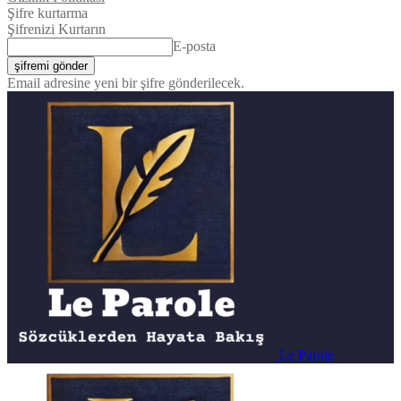
Şifre kurtarma
Şifrenizi Kurtarın
E-posta
Email adresine yeni bir şifre gönderilecek.
Le Parole