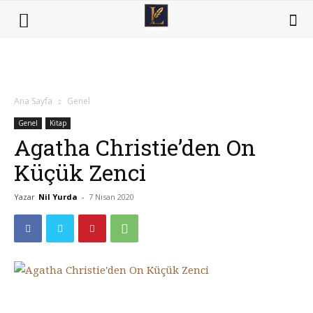
Ana Sayfa
Genel
Genel
Kitap
Agatha Christie’den On
Küçük Zenci
Yazar
Nil Yurda
-
7 Nisan 2020