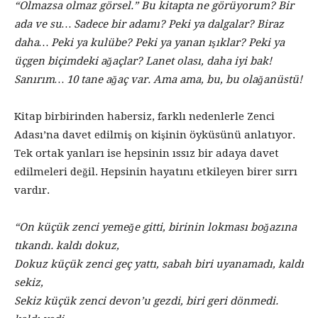
“Olmazsa olmaz görsel.” Bu kitapta ne görüyorum? Bir
ada ve su… Sadece bir adamı? Peki ya dalgalar? Biraz
daha… Peki ya kulübe? Peki ya yanan ışıklar? Peki ya
üçgen biçimdeki ağaçlar? Lanet olası, daha iyi bak!
Sanırım… 10 tane ağaç var. Ama ama, bu, bu olağanüstü!
Kitap birbirinden habersiz, farklı nedenlerle Zenci
Adası’na davet edilmiş on kişinin öyküsünü anlatıyor.
Tek ortak yanları ise hepsinin ıssız bir adaya davet
edilmeleri değil. Hepsinin hayatını etkileyen birer sırrı
vardır.
“On küçük zenci yemeğe gitti, birinin lokması boğazına
tıkandı. kaldı dokuz,
Dokuz küçük zenci geç yattı, sabah biri uyanamadı, kaldı
sekiz,
Sekiz küçük zenci devon’u gezdi, biri geri dönmedi.