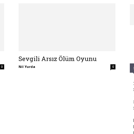
Sevgili Arsız Ölüm Oyunu
Nil Yurda
0
0