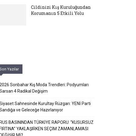
Cildinizi Kış Kuruluğundan
Korumanın 5 Etkili Yolu
Son Yazılar
2026 Sonbahar Kış Moda Trendleri: Podyumları
Sarsan 4 Radikal Değişim
Siyaset Sahnesinde Kurultay Rüzgarı: YENİ Parti
Sandığa ve Geleceğe Hazırlanıyor
RUS BASININDAN TÜRKİYE RAPORU: “KUSURSUZ
FIRTINA” YAKLAŞIRKEN SEÇİM ZAMANLAMASI
DEĞİŞİR Mİ?