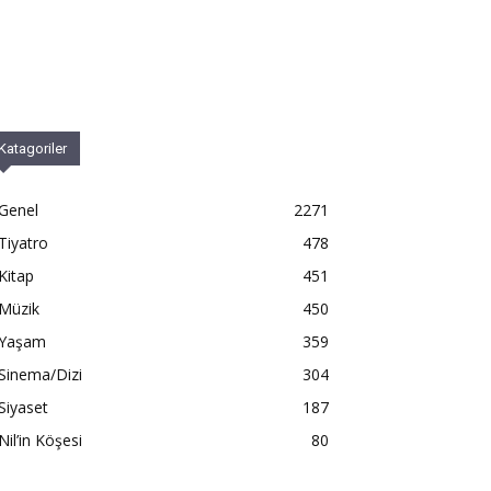
Katagoriler
Genel
2271
Tiyatro
478
Kitap
451
Müzik
450
Yaşam
359
Sinema/Dizi
304
Siyaset
187
Nil’in Köşesi
80