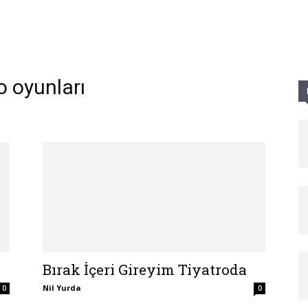
Parole
o oyunları
Bırak İçeri Gireyim Tiyatroda
Nil Yurda
0
0