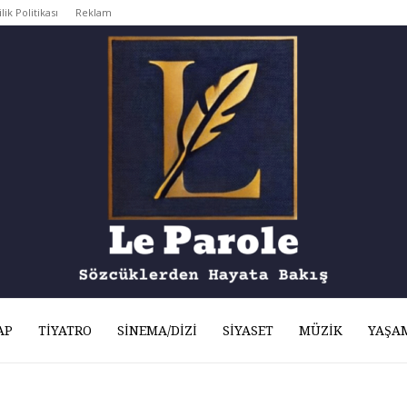
ilik Politikası
Reklam
AP
TIYATRO
SINEMA/DIZI
SIYASET
MÜZIK
YAŞA
Le