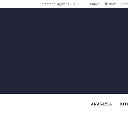
Perşembe, Ağustos 6, 2026
Künye
İletişim
Gizl
ANASAYFA
KIT