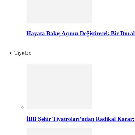
Hayata Bakış Açınızı Değiştirecek Bir Dur
Tiyatro
İBB Şehir Tiyatroları’ndan Radikal Karar: 