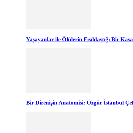
Yaşayanlar ile Ölülerin Fısıldaştığı Bir K
Bir Direnişin Anatomisi: Özgür İstanbul Çel