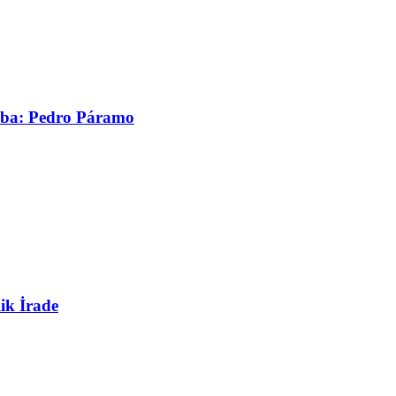
asaba: Pedro Páramo
ik İrade