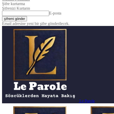
Şifre kurtarma
Şifrenizi Kurtarın
E-posta
Email adresine yeni bir şifre gönderilecek.
Le Parole