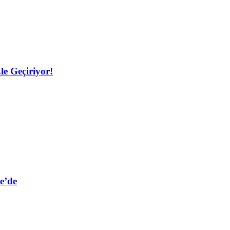
le Geçiriyor!
e’de