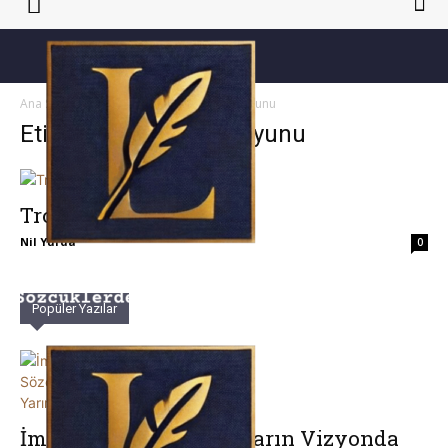
Ana Sayfa
Etiketler
Trom Tiyatro Oyunu
Etiket: Trom Tiyatro Oyunu
Trom Tiyatro Oyunu
Nil Yurda
0
Popüler Yazılar
İmgeler ve Sözcükler Yarın Vizyonda