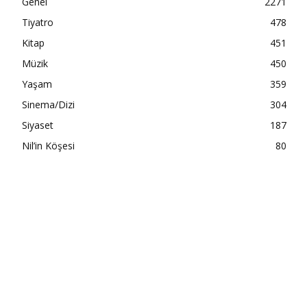
Genel
2271
Tiyatro
478
Kitap
451
Müzik
450
Yaşam
359
Sinema/Dizi
304
Siyaset
187
Nil’in Köşesi
80