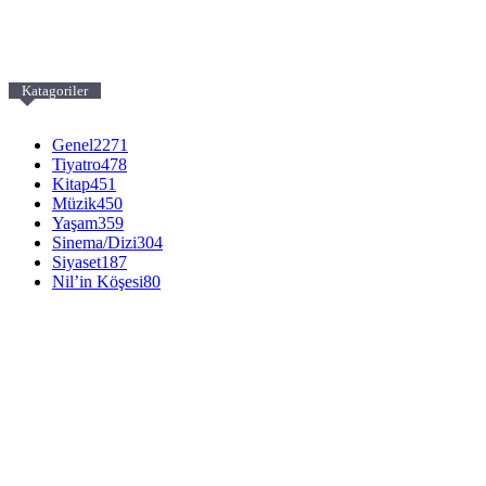
Katagoriler
Genel
2271
Tiyatro
478
Kitap
451
Müzik
450
Yaşam
359
Sinema/Dizi
304
Siyaset
187
Nil’in Köşesi
80