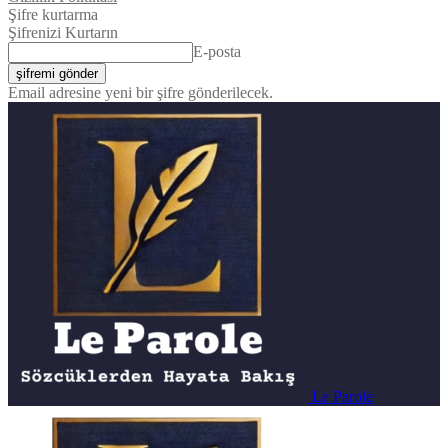
Şifre kurtarma
Şifrenizi Kurtarın
E-posta
Email adresine yeni bir şifre gönderilecek.
Le Parole