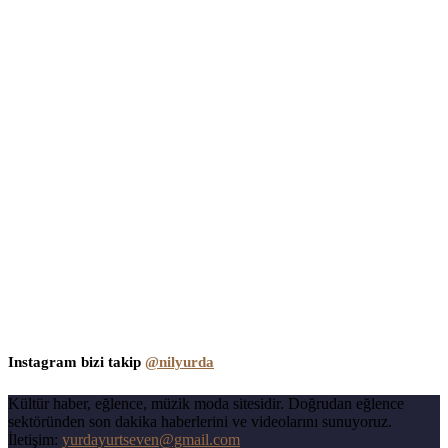
Instagram bizi takip
@nilyurda
Kültür haber, eğlence, müzik moda sitesidir. Doğrudan eğlence
sektöründen son dakika haberlerini ve videolarını sunuyoruz.
İletişim:
yurdayurtseven@gmail.com