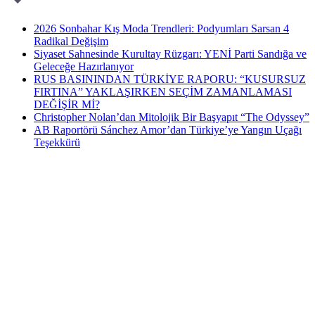
2026 Sonbahar Kış Moda Trendleri: Podyumları Sarsan 4
Radikal Değişim
Siyaset Sahnesinde Kurultay Rüzgarı: YENİ Parti Sandığa ve
Geleceğe Hazırlanıyor
RUS BASININDAN TÜRKİYE RAPORU: “KUSURSUZ
FIRTINA” YAKLAŞIRKEN SEÇİM ZAMANLAMASI
DEĞİŞİR Mİ?
Christopher Nolan’dan Mitolojik Bir Başyapıt “The Odyssey”
AB Raportörü Sánchez Amor’dan Türkiye’ye Yangın Uçağı
Teşekkürü