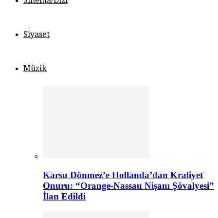
Sinema/Dizi
Siyaset
Müzik
Karsu Dönmez’e Hollanda’dan Kraliyet
Onuru: “Orange-Nassau Nişanı Şövalyesi”
İlan Edildi