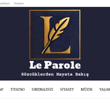
olitikası
Reklam
AP
TIYATRO
SINEMA/DIZI
SIYASET
MÜZIK
YAŞA
Le