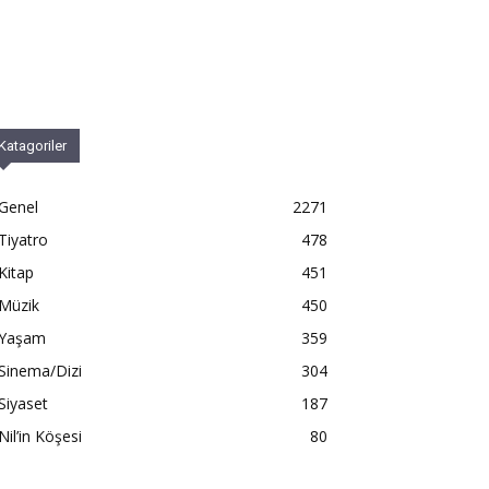
Katagoriler
Genel
2271
Tiyatro
478
Kitap
451
Müzik
450
Yaşam
359
Sinema/Dizi
304
Siyaset
187
Nil’in Köşesi
80