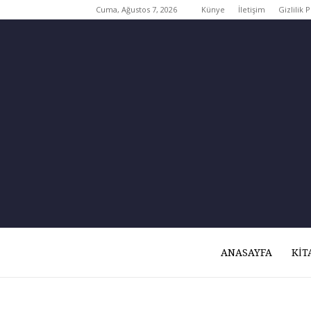
Cuma, Ağustos 7, 2026
Künye
İletişim
Gizlilik P
ANASAYFA
KIT