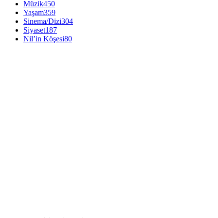
Müzik
450
Yaşam
359
Sinema/Dizi
304
Siyaset
187
Nil’in Köşesi
80