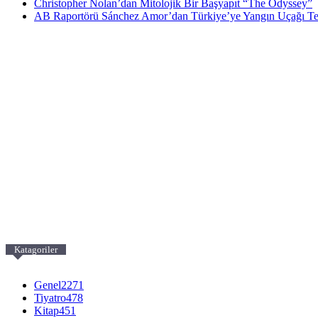
Christopher Nolan’dan Mitolojik Bir Başyapıt “The Odyssey”
AB Raportörü Sánchez Amor’dan Türkiye’ye Yangın Uçağı T
Katagoriler
Genel
2271
Tiyatro
478
Kitap
451