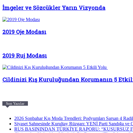
İmgeler ve Sözcükler Yarın Vizyonda
2019 Oje Modası
2019 Ruj Modası
Cildinizi Kış Kuruluğundan Korumanın 5 Etkil
Son Yazılar
2026 Sonbahar Kış Moda Trendleri: Podyumları Sarsan 4 Radi
Siyaset Sahnesinde Kurultay Rüzgarı: YENİ Parti Sandığa ve 
RUS BASININDAN TÜRKİYE RAPORU: “KUSURSUZ F