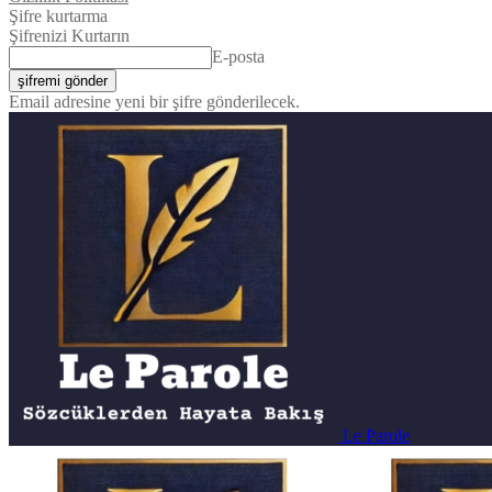
Şifre kurtarma
Şifrenizi Kurtarın
E-posta
Email adresine yeni bir şifre gönderilecek.
Le Parole