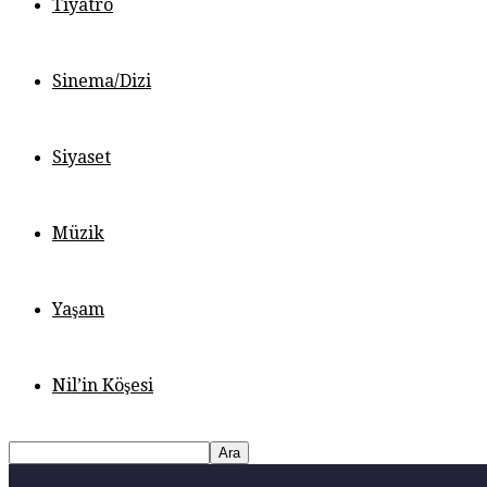
Tiyatro
Sinema/Dizi
Siyaset
Müzik
Yaşam
Nil’in Köşesi