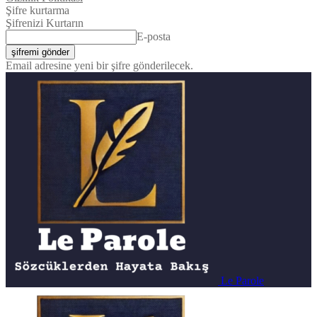
Şifre kurtarma
Şifrenizi Kurtarın
E-posta
Email adresine yeni bir şifre gönderilecek.
Le Parole