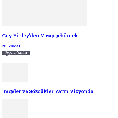
Guy Finley’den Vazgeçebilmek
Nil Yurda
0
Popüler Yazılar
İmgeler ve Sözcükler Yarın Vizyonda