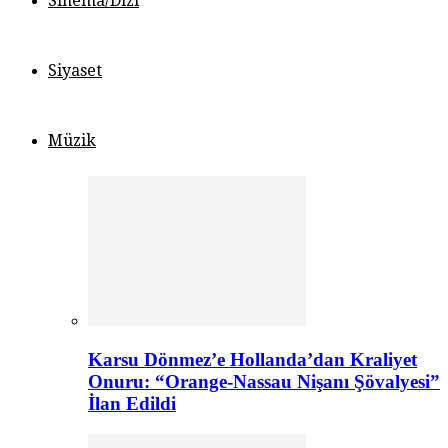
Sinema/Dizi
Siyaset
Müzik
Karsu Dönmez’e Hollanda’dan Kraliyet
Onuru: “Orange-Nassau Nişanı Şövalyesi”
İlan Edildi