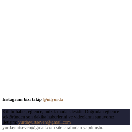
Instagram bizi takip
@nilyurda
Kültür haber, eğlence, müzik moda sitesidir. Doğrudan eğlence
sektöründen son dakika haberlerini ve videolarını sunuyoruz.
İletişim:
yurdayurtseven@gmail.com
yurdayurtseven@gmail.com site tarafından yapılmıştır.