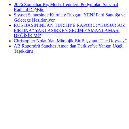
2026 Sonbahar Kış Moda Trendleri: Podyumları Sarsan 4
Radikal Değişim
Siyaset Sahnesinde Kurultay Rüzgarı: YENİ Parti Sandığa ve
Geleceğe Hazırlanıyor
RUS BASININDAN TÜRKİYE RAPORU: “KUSURSUZ
FIRTINA” YAKLAŞIRKEN SEÇİM ZAMANLAMASI
DEĞİŞİR Mİ?
Christopher Nolan’dan Mitolojik Bir Başyapıt “The Odyssey”
AB Raportörü Sánchez Amor’dan Türkiye’ye Yangın Uçağı
Teşekkürü