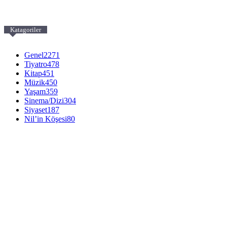
Katagoriler
Genel
2271
Tiyatro
478
Kitap
451
Müzik
450
Yaşam
359
Sinema/Dizi
304
Siyaset
187
Nil’in Köşesi
80