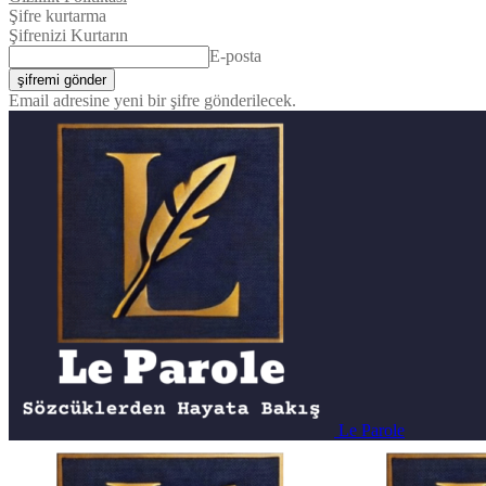
Şifre kurtarma
Şifrenizi Kurtarın
E-posta
Email adresine yeni bir şifre gönderilecek.
Le Parole