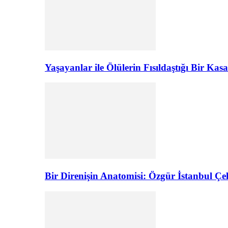
Yaşayanlar ile Ölülerin Fısıldaştığı Bir K
Bir Direnişin Anatomisi: Özgür İstanbul Çel