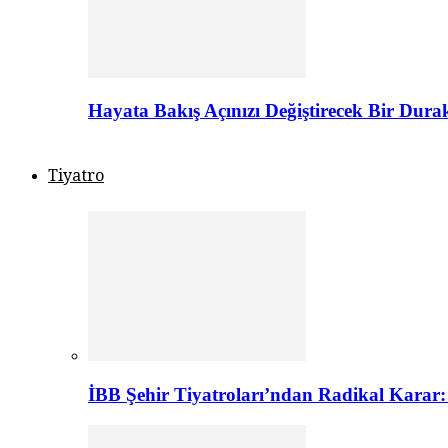
Hayata Bakış Açınızı Değiştirecek Bir Dur
Tiyatro
İBB Şehir Tiyatroları’ndan Radikal Karar: 