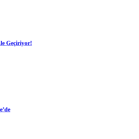
le Geçiriyor!
e’de