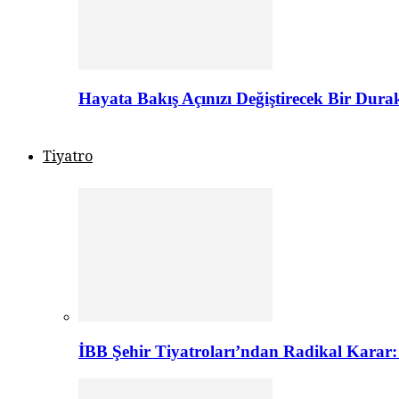
Hayata Bakış Açınızı Değiştirecek Bir Dur
Tiyatro
İBB Şehir Tiyatroları’ndan Radikal Karar: 