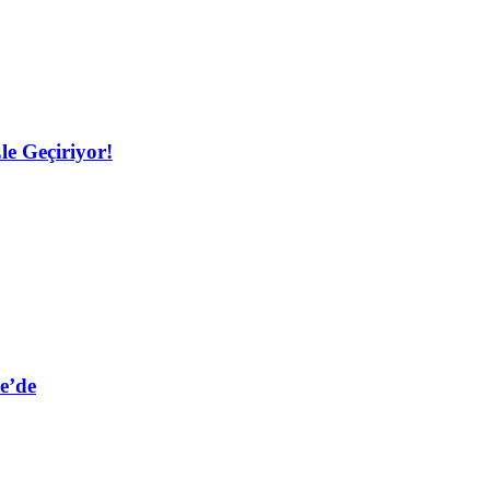
le Geçiriyor!
e’de