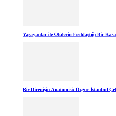
Yaşayanlar ile Ölülerin Fısıldaştığı Bir K
Bir Direnişin Anatomisi: Özgür İstanbul Çel