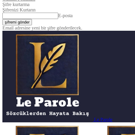
Şifre kurtarma
Şifrenizi Kurtarın
E-posta
Email adresine yeni bir şifre gönderilecek.
Le Parole